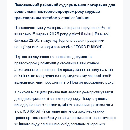
Лановецький районний суд призначив покарання для
водія, який повторно впродовж року керував
транспортним засобом у стані сп’яніння.
Як зазначається у матеріалах справи, порушення було
виявлено 15 червня 2025 року у місті
Ланівці
. Ввечері,
близько 22:00, на вулиці Тернопільській працівники
поліції зупинили водія автомобіля “FORD FUSION”.
Під час спілкування та перевірки документів
правоохоронці помітили у керманича явні ознаки
алкогольного сп’яніння. Від проходження огляду на стан
сп’яніння на місці зупинки та у медичному закладі водій
відмовився, чим порушив п. 2.5 Правил дорожнього руху.
Кількома місяцями раніше цей чоловік уже притягувався
до відповідальності за нетверезу їзду. Тому в даному
випадку на нього склали адміністративний протокол за ч.
2 ст. 130 КУпАП (повторне протягом року керування
транспортним засобом у стані алкогольного, наркотичного
чи іншого виду сп’яніння або під впливом лікарських