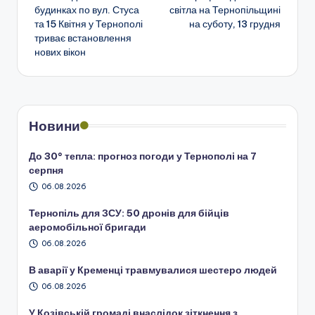
по
будинках по вул. Стуса
світла на Тернопільщині
та 15 Квітня у Тернополі
на суботу, 13 грудня
запису
триває встановлення
нових вікон
Новини
До 30° тепла: прогноз погоди у Тернополі на 7
серпня
06.08.2026
Тернопіль для ЗСУ: 50 дронів для бійців
аеромобільної бригади
06.08.2026
В аварії у Кременці травмувалися шестеро людей
06.08.2026
У Козівській громаді внаслідок зіткнення з