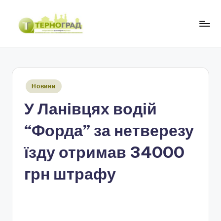
Перейти
до
Т
оперативно.
вмісту
достовірно.
е
цікаво
р
Опубліковано
Новини
н
у
У Ланівцях водій
о
г
“Форда” за нетверезу
р
їзду отримав 34000
а
грн штрафу
д