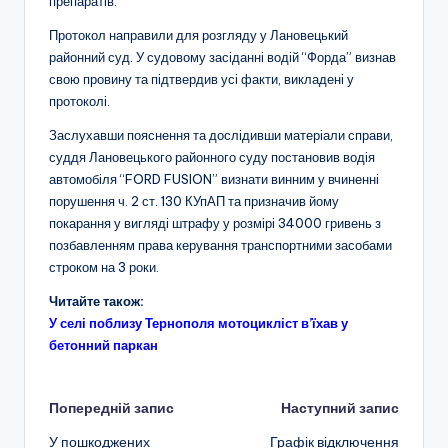
препаратів.
Протокол направили для розгляду у Лановецький
районний суд. У судовому засіданні водій “Форда” визнав
свою провину та підтвердив усі факти, викладені у
протоколі.
Заслухавши пояснення та дослідивши матеріали справи,
суддя Лановецького районного суду постановив водія
автомобіля “FORD FUSION” визнати винним у вчиненні
порушення ч. 2 ст. 130 КУпАП та призначив йому
покарання у вигляді штрафу у розмірі 34000 гривень з
позбавленням права керування транспортними засобами
строком на 3 роки.
Читайте також:
У селі поблизу Тернополя мотоцикліст в’їхав у
бетонний паркан
Навігація
Попередній запис
Наступний запис
У пошкоджених
Графік відключення