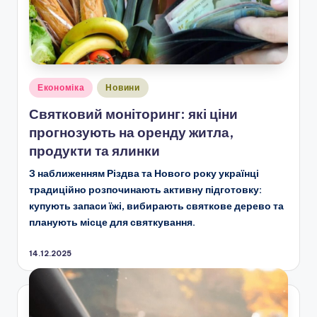
Опубліковано
Економіка
Новини
у
Святковий моніторинг: які ціни
прогнозують на оренду житла,
продукти та ялинки
З наближенням Різдва та Нового року українці
традиційно розпочинають активну підготовку:
купують запаси їжі, вибирають святкове дерево та
планують місце для святкування.
14.12.2025