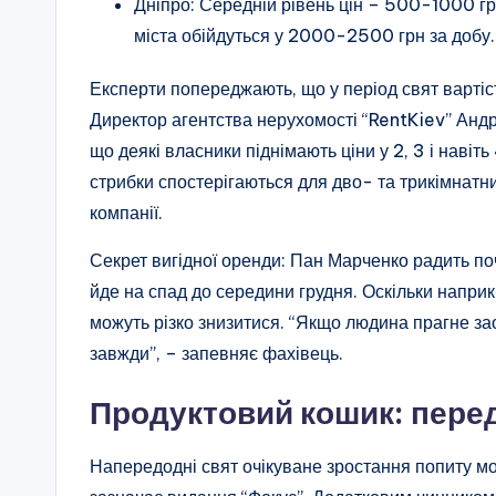
Дніпро: Середній рівень цін – 500-1000 гр
міста обійдуться у 2000-2500 грн за добу.
Експерти попереджають, що у період свят вартість
Директор агентства нерухомості “RentKiev” Андр
що деякі власники піднімають ціни у 2, 3 і навіть
стрибки спостерігаються для дво- та трикімнатни
компанії.
Секрет вигідної оренди: Пан Марченко радить поч
йде на спад до середини грудня. Оскільки наприк
можуть різко знизитися. “Якщо людина прагне за
завжди”, – запевняє фахівець.
Продуктовий кошик: пере
Напередодні свят очікуване зростання попиту мо