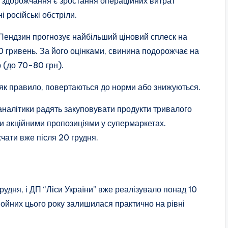
 здорожчання є зростання операційних витрат
і російські обстріли.
 Пендзин прогнозує найбільший ціновий сплеск на
0 гривень. За його оцінками, свинина подорожчає на
р (до 70-80 грн).
, як правило, повертаються до норми або знижуються.
 аналітики радять закуповувати продукти тривалого
и акційними пропозиціями у супермаркетах.
жчати вже після 20 грудня.
рудня, і ДП “Ліси України” вже реалізувало понад 10
ойних цього року залишилася практично на рівні