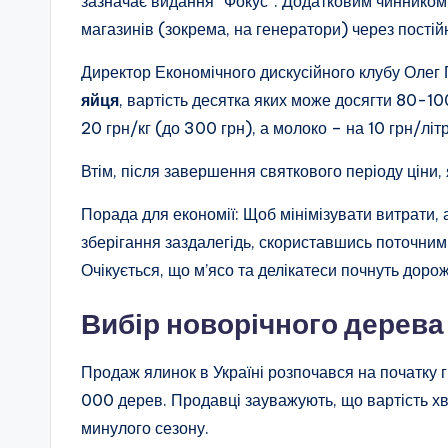
зазначає видання “Фокус”. Додатковим чинником
магазинів (зокрема, на генератори) через постійн
Директор Економічного дискусійного клубу Олег
яйця
, вартість десятка яких може досягти 80-10
20 грн/кг (до 300 грн), а молоко – на 10 грн/літ
Втім, після завершення святкового періоду ціни
Порада для економії: Щоб мінімізувати витрати,
зберігання заздалегідь, скориставшись поточним
Очікується, що м’ясо та делікатеси почнуть доро
Вибір новорічного дерева
Продаж ялинок в Україні розпочався на початку г
000 дерев. Продавці зауважують, що вартість хв
минулого сезону.