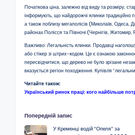
Початкова ціна, залежно від виду та розміру, ст
інформують, що найдорожчі ялинки традиційно п
а також поблизу мегаполісів (Миколаїв, Одеса, Д
районах Полісся та Півночі (Чернігів, Житомир, 
Важливо: Легальність ялинки. Продавці наголошу
або стікер зі штрих-кодом. Це є ознакою законно
пересвідчитися, що дерево не було зрізане неза
вказується регіон походження. Купівля “легальн
Читайте також:
Український ринок праці: кого найбільше пот
Навігація
Попередній запис
У Кременці водій “Опеля” за
по