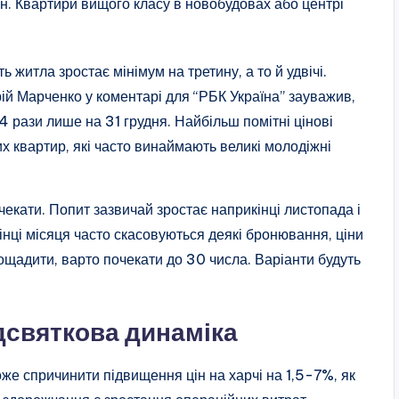
н. Квартири вищого класу в новобудовах або центрі
 житла зростає мінімум на третину, а то й удвічі.
ій Марченко у коментарі для “РБК Україна” зауважив,
 4 рази лише на 31 грудня. Найбільш помітні цінові
х квартир, які часто винаймають великі молодіжні
екати. Попит зазвичай зростає наприкінці листопада і
інці місяця часто скасовуються деякі бронювання, ціни
ощадити, варто почекати до 30 числа. Варіанти будуть
дсвяткова динаміка
же спричинити підвищення цін на харчі на 1,5-7%, як