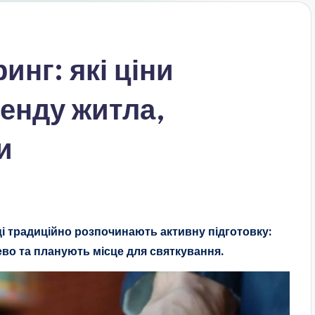
инг: які ціни
енду житла,
и
ці традиційно розпочинають активну підготовку:
ево та планують місце для святкування.