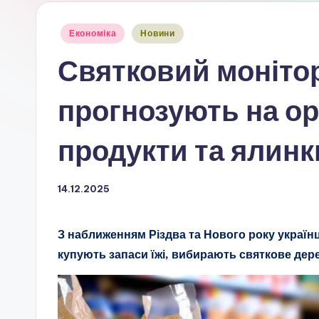
Опубліковано
Економіка
Новини
у
Святковий монітор
прогнозують на ор
продукти та ялинк
14.12.2025
З наближенням Різдва та Нового року україн
купують запаси їжі, вибирають святкове дер