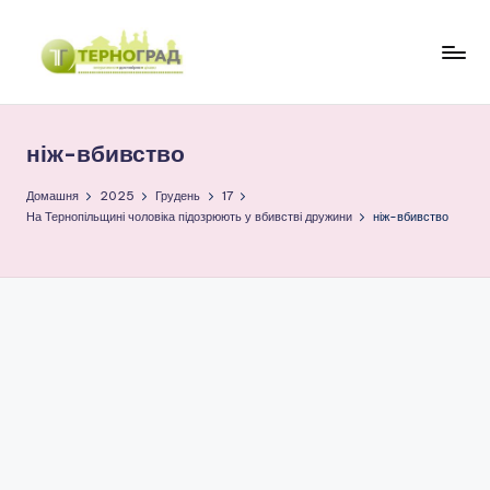
Перейти
до
Т
оперативно.
вмісту
достовірно.
е
цікаво
ніж-вбивство
р
н
Домашня
2025
Грудень
17
На Тернопільщині чоловіка підозрюють у вбивстві дружини
ніж-вбивство
о
г
р
а
д