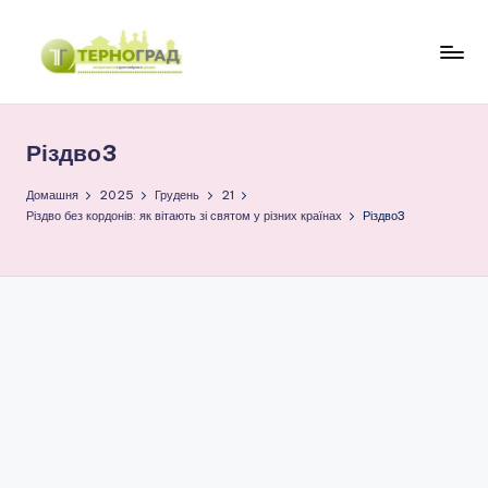
Перейти
до
Т
оперативно.
вмісту
достовірно.
е
цікаво
Різдво3
р
н
Домашня
2025
Грудень
21
Різдво без кордонів: як вітають зі святом у різних країнах
Різдво3
о
г
р
а
д