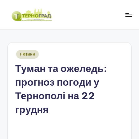
Перейти
до
Т
оперативно.
вмісту
достовірно.
е
цікаво
р
Опубліковано
Новини
н
у
Туман та ожеледь:
о
г
прогноз погоди у
р
Тернополі на 22
а
грудня
д