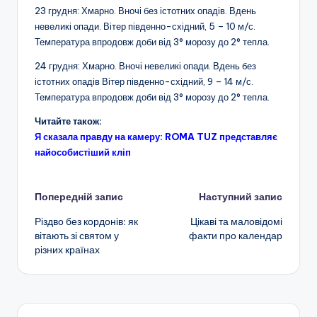
23 грудня: Хмарно. Вночі без істотних опадів. Вдень
невеликі опади. Вітер південно-східний, 5 – 10 м/с.
Температура впродовж доби від 3° морозу до 2° тепла.
24 грудня: Хмарно. Вночі невеликі опади. Вдень без
істотних опадів Вітер південно-східний, 9 – 14 м/с.
Температура впродовж доби від 3° морозу до 2° тепла.
Читайте також:
Я сказала правду на камеру: ROMA TUZ представляє
найособистіший кліп
Навігація
Попередній запис
Наступний запис
Різдво без кордонів: як
Цікаві та маловідомі
по
вітають зі святом у
факти про календар
різних країнах
запису