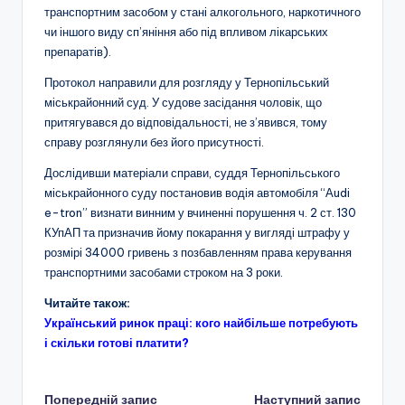
транспортним засобом у стані алкогольного, наркотичного
чи іншого виду сп’яніння або під впливом лікарських
препаратів).
Протокол направили для розгляду у Тернопільський
міськрайонний суд. У судове засідання чоловік, що
притягувався до відповідальності, не з’явився, тому
справу розглянули без його присутності.
Дослідивши матеріали справи, суддя Тернопільського
міськрайонного суду постановив водія автомобіля “Аudi
e-tron” визнати винним у вчиненні порушення ч. 2 ст. 130
КУпАП та призначив йому покарання у вигляді штрафу у
розмірі 34000 гривень з позбавленням права керування
транспортними засобами строком на 3 роки.
Читайте також:
Український ринок праці: кого найбільше потребують
і скільки готові платити?
Попередній запис
Наступний запис