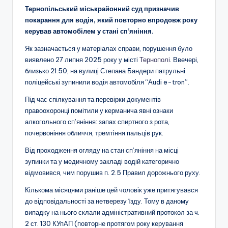
Тернопільський міськрайонний суд призначив
покарання для водія, який повторно впродовж року
керував автомобілем у стані сп’яніння.
Як зазначається у матеріалах справи, порушення було
виявлено 27 липня 2025 року у місті
Тернополі
. Ввечері,
близько 21:50, на вулиці Степана Бандери патрульні
поліцейські зупинили водія автомобіля “Аudi e-tron”.
Під час спілкування та перевірки документів
правоохоронці помітили у керманича явні ознаки
алкогольного сп’яніння: запах спиртного з рота,
почервоніння обличчя, тремтіння пальців рук.
Від проходження огляду на стан сп’яніння на місці
зупинки та у медичному закладі водій категорично
відмовився, чим порушив п. 2.5 Правил дорожнього руху.
Кількома місяцями раніше цей чоловік уже притягувався
до відповідальності за нетверезу їзду. Тому в даному
випадку на нього склали адміністративний протокол за ч.
2 ст. 130 КУпАП (повторне протягом року керування