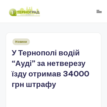
Перейти
до
Т
оперативно.
вмісту
достовірно.
е
цікаво
р
Опубліковано
Новини
н
у
У Тернополі водій
о
г
“Ауді” за нетверезу
р
їзду отримав 34000
а
грн штрафу
д