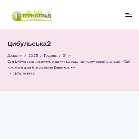
Перейти
до
Т
оперативно.
вмісту
достовірно.
е
цікаво
Цибульська2
р
н
Домашня
2025
Грудень
31
Оля Цибульська презентує різдвяну колядку, записану разом із дітьми: «Хай
о
Ісус мале дитя благословить Ваше життя»
Цибульська2
г
р
а
д