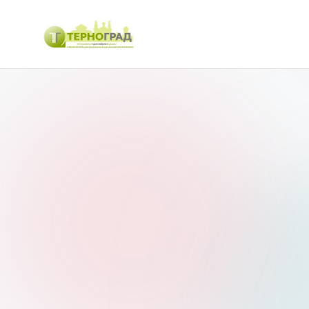
Перейти
до
Т
оперативно.
вмісту
достовірно.
е
цікаво
р
н
о
г
р
а
д