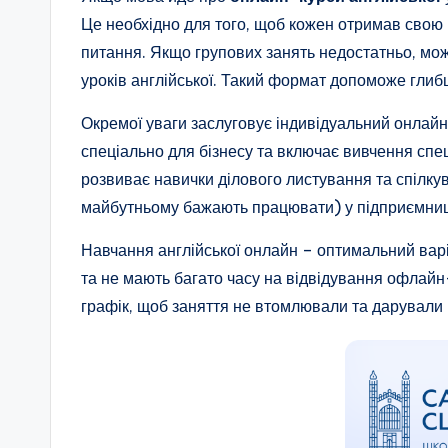
Це необхідно для того, щоб кожен отримав свою п
питання. Якщо групових занять недостатньо, мож
уроків англійської. Такий формат допоможе гли
Окремої уваги заслуговує індивідуальний онлайн
спеціально для бізнесу та включає вивчення спе
розвиває навички ділового листування та спілкув
майбутньому бажають працювати) у підприємниц
Навчання англійської онлайн – оптимальний варі
та не мають багато часу на відвідування офлай
графік, щоб заняття не втомлювали та дарували 