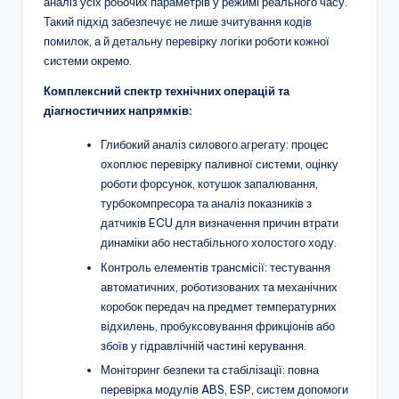
аналіз усіх робочих параметрів у режимі реального часу.
Такий підхід забезпечує не лише зчитування кодів
помилок, а й детальну перевірку логіки роботи кожної
системи окремо.
Комплексний спектр технічних операцій та
діагностичних напрямків:
Глибокий аналіз силового агрегату: процес
охоплює перевірку паливної системи, оцінку
роботи форсунок, котушок запалювання,
турбокомпресора та аналіз показників з
датчиків ECU для визначення причин втрати
динаміки або нестабільного холостого ходу.
Контроль елементів трансмісії: тестування
автоматичних, роботизованих та механічних
коробок передач на предмет температурних
відхилень, пробуксовування фрикціонів або
збоїв у гідравлічній частині керування.
Моніторинг безпеки та стабілізації: повна
перевірка модулів ABS, ESP, систем допомоги