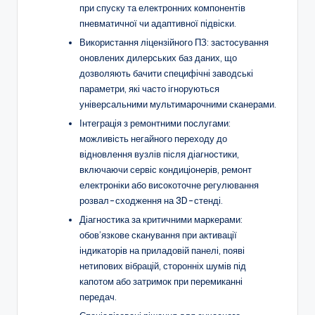
при спуску та електронних компонентів
пневматичної чи адаптивної підвіски.
Використання ліцензійного ПЗ: застосування
оновлених дилерських баз даних, що
дозволяють бачити специфічні заводські
параметри, які часто ігноруються
універсальними мультимарочними сканерами.
Інтеграція з ремонтними послугами:
можливість негайного переходу до
відновлення вузлів після діагностики,
включаючи сервіс кондиціонерів, ремонт
електроніки або високоточне регулювання
розвал-сходження на 3D-стенді.
Діагностика за критичними маркерами:
обов’язкове сканування при активації
індикаторів на приладовій панелі, появі
нетипових вібрацій, сторонніх шумів під
капотом або затримок при перемиканні
передач.