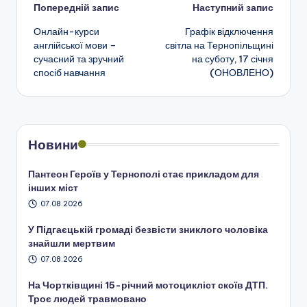
Навігація
Попередній запис
Наступний запис
Онлайн-курси
Графік відключення
по
англійської мови –
світла на Тернопільщині
сучасний та зручний
на суботу, 17 січня
запису
спосіб навчання
(ОНОВЛЕНО)
Новини
Пантеон Героїв у Тернополі стає прикладом для
інших міст
07.08.2026
У Підгаєцькій громаді безвісти зниклого чоловіка
знайшли мертвим
07.08.2026
На Чортківщині 15-річний мотоцикліст скоїв ДТП.
Троє людей травмовано