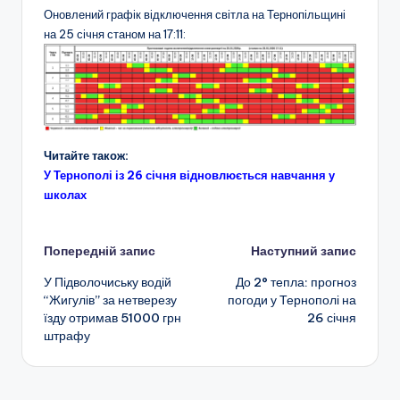
Оновлений графік відключення світла на Тернопільщині
на 25 січня станом на 17:11:
Читайте також:
У Тернополі із 26 січня відновлюється навчання у
школах
Навігація
Попередній запис
Наступний запис
У Підволочиську водій
До 2° тепла: прогноз
по
“Жигулів” за нетверезу
погоди у Тернополі на
їзду отримав 51000 грн
26 січня
запису
штрафу