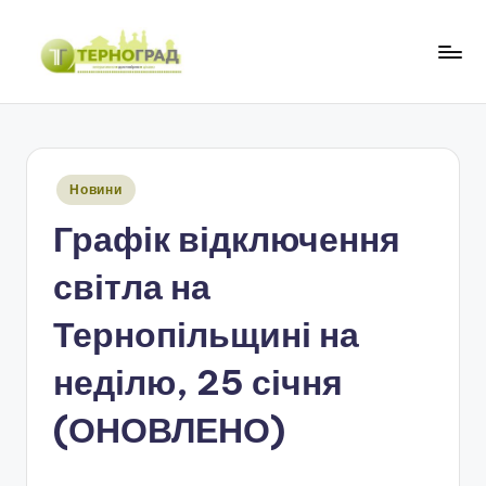
Перейти
до
Т
оперативно.
вмісту
достовірно.
е
цікаво
р
Опубліковано
Новини
н
у
Графік відключення
о
г
світла на
р
Тернопільщині на
а
неділю, 25 січня
д
(ОНОВЛЕНО)