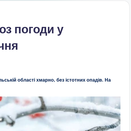
оз погоди у
ічня
льській області хмарно, без істотних опадів. На