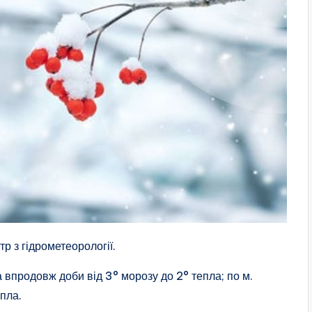
р з гідрометеорології.
 впродовж доби від 3° морозу до 2° тепла; по м.
пла.