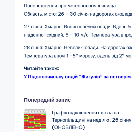
Попередження про метеорологічні явища
Область, місто: 26 – 30 січня на дорогах ожелед
27 січня: Хмарно. Вночі невеликі опади. Вдень б
південно-східний, 5 – 10 м/с. Температура впро
28 січня: Хмарно. Невеликі опади. На дорогах ож
Температура вночі 1 -6° морозу, вдень від 2° мо
Читайте також:
У Підволочиську водій “Жигулів” за нетвере
Навігація
Попередній запис
Графік відключення світла на
по
Тернопільщині на неділю, 25 січня
(ОНОВЛЕНО)