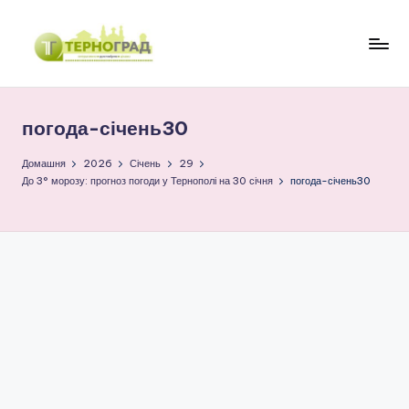
Перейти
до
Т
оперативно.
вмісту
достовірно.
е
цікаво
погода-січень30
р
н
Домашня
2026
Січень
29
До 3° морозу: прогноз погоди у Тернополі на 30 січня
погода-січень30
о
г
р
а
д