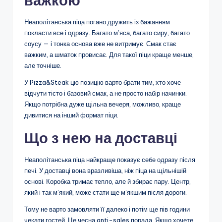
важкою
Неаполітанська піца погано дружить із бажанням
покласти все і одразу. Багато м’яса, багато сиру, багато
соусу — і тонка основа вже не витримує. Смак стає
важким, а шматок провисає. Для такої піци краще менше,
але точніше.
У Pizza&Steak цю позицію варто брати тим, хто хоче
відчути тісто і базовий смак, а не просто набір начинки.
Якщо потрібна дуже щільна вечеря, можливо, краще
дивитися на інший формат піци.
Що з нею на доставці
Неаполітанська піца найкраще показує себе одразу після
печі. У доставці вона вразливіша, ніж піца на щільнішій
основі. Коробка тримає тепло, але й збирає пару. Центр,
який і так м’який, може стати ще м’якшим після дороги.
Тому не варто замовляти її далеко і потім ще пів години
чекати гостей. Це чесна anti-sales порада. Якщо хочете