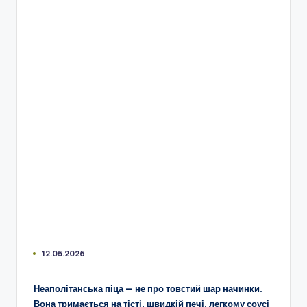
12.05.2026
Неаполітанська піца — не про товстий шар начинки.
Вона тримається на тісті, швидкій печі, легкому соусі