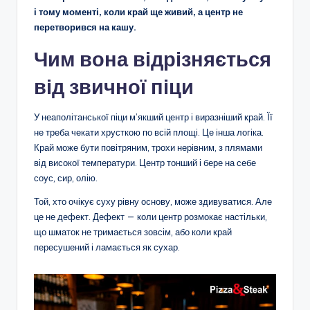
і тому моменті, коли край ще живий, а центр не
перетворився на кашу.
Чим вона відрізняється
від звичної піци
У неаполітанської піци м’якший центр і виразніший край. Її
не треба чекати хрусткою по всій площі. Це інша логіка.
Край може бути повітряним, трохи нерівним, з плямами
від високої температури. Центр тонший і бере на себе
соус, сир, олію.
Той, хто очікує суху рівну основу, може здивуватися. Але
це не дефект. Дефект — коли центр розмокає настільки,
що шматок не тримається зовсім, або коли край
пересушений і ламається як сухар.