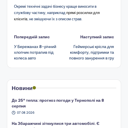
Окремі технічні задачі бізнесу краще виносити в
службову частину, наприклад
прямі розсилки для
клієнтів
, не змішуючи їх з описом страв.
Навігація
Попередній запис
Наступний запис
У Бережанах 8-річний
Геймерські крісла для
по
хлопчик потрапив під
комфорту, підтримки та
колеса авто
повного занурення в гру
запису
Новини
До 25° тепла: прогноз погоди у Тернополі на 8
серпня
07.08.2026
На Збаражчині зіткнулися три автомобілі. Є