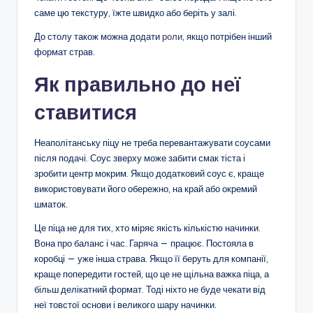
саме цю текстуру, їжте швидко або беріть у залі.
До столу також можна додати
роли
, якщо потрібен інший
формат страв.
Як правильно до неї
ставитися
Неаполітанську піцу не треба перевантажувати соусами
після подачі. Соус зверху може забити смак тіста і
зробити центр мокрим. Якщо додатковий соус є, краще
використовувати його обережно, на край або окремий
шматок.
Це піца не для тих, хто міряє якість кількістю начинки.
Вона про баланс і час. Гаряча — працює. Постояла в
коробці — уже інша страва. Якщо її беруть для компанії,
краще попередити гостей, що це не щільна важка піца, а
більш делікатний формат. Тоді ніхто не буде чекати від
неї товстої основи і великого шару начинки.