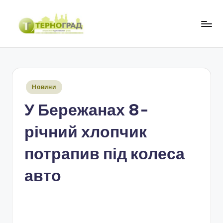
Перейти
до
Т
оперативно.
вмісту
достовірно.
е
цікаво
р
Опубліковано
Новини
н
у
У Бережанах 8-
о
г
річний хлопчик
р
потрапив під колеса
а
авто
д