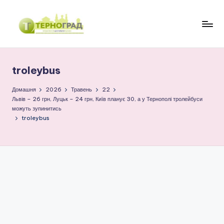
Перейти
до
Т
оперативно.
вмісту
достовірно.
е
цікаво
troleybus
р
н
Домашня
2026
Травень
22
Львів – 26 грн, Луцьк – 24 грн, Київ планує 30, а у Тернополі тролейбуси
о
можуть зупинитись
troleybus
г
р
а
д