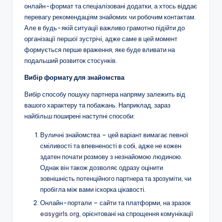
онлайн-формат та спеціалізовані додатки, а хтось віддає
перевагу рекомендаціям знайомих чи робочим контактам.
Але в будь-якій ситуації важливо грамотно підійти до
організації першої зустрічі, адже саме в цей момент
формується перше враження, яке буде вливати на
подальший розвиток стосунків.
Вибір формату для знайомства
Вибір способу пошуку партнера напряму залежить від
вашого характеру та побажань. Наприклад, зараз
найбільш поширені наступні способи:
Вуличні знайомства – цей варіант вимагає певної
сміливості та впевненості в собі, адже не кожен
здатен почати розмову з незнайомою людиною.
Однак він також дозволяє одразу оцінити
зовнішність потенційного партнера та зрозуміти, чи
пробігла між вами іскорка цікавості.
Онлайн-портали – сайти та платформи, на зразок
easygirls.org
, орієнтовані на спрощення комунікації