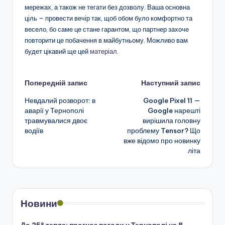
мережах, а також не тегати без дозволу. Ваша основна
ціль – провести вечір так, щоб обом було комфортно та
весело, бо саме це стане гарантом, що партнер захоче
повторити це побачення в майбутньому. Можливо вам
будет цікавий ще цей
матеріал
.
Навігація
Попередній запис
Наступний запис
Невдалий розворот: в
Google Pixel 11 —
по
аварії у Тернополі
Google нарешті
травмувалися двоє
вирішила головну
запису
водіїв
проблему Tensor? Що
вже відомо про новинку
літа
Новини
До 25° тепла: прогноз погоди у Тернополі на 8