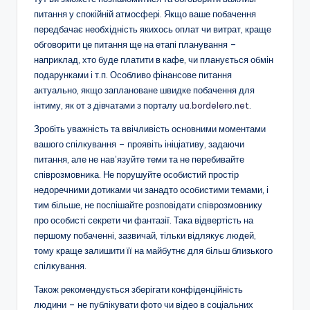
питання у спокійній атмосфері. Якщо ваше побачення
передбачає необхідність якихось оплат чи витрат, краще
обговорити це питання ще на етапі планування –
наприклад, хто буде платити в кафе, чи планується обмін
подарунками і т.п. Особливо фінансове питання
актуально, якщо заплановане швидке побачення для
інтиму, як от з дівчатами з порталу
ua.bordelero.net
.
Зробіть уважність та ввічливість основними моментами
вашого спілкування – проявіть ініціативу, задаючи
питання, але не нав’язуйте теми та не перебивайте
співрозмовника. Не порушуйте особистий простір
недоречними дотиками чи занадто особистими темами, і
тим більше, не поспішайте розповідати співрозмовнику
про особисті секрети чи фантазії. Така відвертість на
першому побаченні, зазвичай, тільки відлякує людей,
тому краще залишити її на майбутнє для більш близького
спілкування.
Також рекомендується зберігати конфіденційність
людини – не публікувати фото чи відео в соціальних