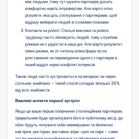
між людьми, тому тут шукати партнерів досить
комфортно навіть інтровертам. Але варто чітко
розуміти, яка ціль спілкування з партнерами, щоб
відразу вибирати людей зі схожими планами.
Контакти на роботі. Спільні виклики та робочі
труднощі часто зближують людей, тому службові
романи не є рідкістю в наші дні. Але варто розуміти і
певні ризики, як от гнітюча атмосфера після
розставання чи переведення одного з партнерів в
інший відділ через конфлікт інтересів.
Також люди часто зустрічаються на вечірках чи через
спільних знайомих – такий спосіб складає близько 26%
від всіх знайомств.
Важливі аспекти першої зустрічі
Якщо це ваше перше побачення з потенційним партнером,
правильним буде організувати його в публічному місці, де
обоє будуть почувати себе невимушено та безпечно:
кав’ярня, ресторан, виставка, ворк-шоп чи парк – саме
тут ви зможете познайомитися та обговорити важливі