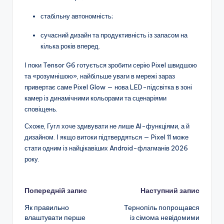
стабільну автономність;
сучасний дизайн та продуктивність із запасом на
кілька років вперед.
І поки Tensor G6 готується зробити серію Pixel швидшою
та «розумнішою», найбільше уваги в мережі зараз
привертає саме Pixel Glow — нова LED-підсвітка в зоні
камер із динамічними кольорами та сценаріями
сповіщень.
Схоже, Гугл хоче здивувати не лише AI-функціями, а й
дизайном. І якщо витоки підтвердяться — Pixel 11 може
стати одним із найцікавіших Android-флагманів 2026
року.
Навігація
Попередній запис
Наступний запис
Як правильно
Тернопіль попрощався
по
влаштувати перше
із сімома невідомими