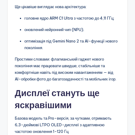
Ще цікавіше виглядає нова архітектура:
головне ядро ARM C1 Ultra з частотою до 4,11 ГГц;
оновлений нейронний чип (NPU);
оптимізація під Gemini Nano 2 та AI-функції нового
покоління.
Простими словами: флагманський гаджет нового
покоління має працювати швидше, стабільніше та
комфортніше навіть під високим навантаженням — від
AI-обробки фото до багатозадачності та мобільних ігор.
Дисплеї стануть ще
яскравішими
Базова модель та Pro-версія, за чутками, отримають
6,3-дюймові LTPO OLED-дисплеї з адаптивною
частотою оновлення 1-120 Гц.