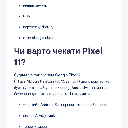
нічний режим;
HDR;
портретну зйомку;
стабілізацію відео.
Чи варто чекати Pixel
11?
Судячи з витоків, огляд Google Pixel 11
(
https://blog.stls.store/uk/1927.html
) цього року точно
буде одним із найгучніших серед Android-флагманів.
Особливо для тих, хто давно хотів отримати:
«чистий» Android без перевантажених оболонок;
сильні AI-функції;
топові камери;