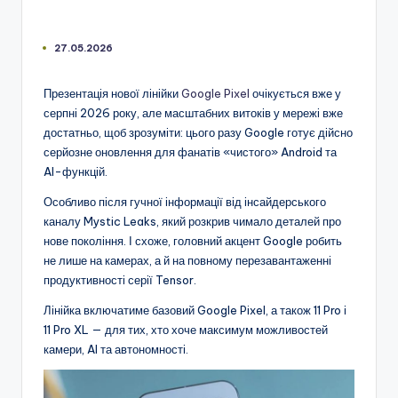
27.05.2026
Презентація нової лінійки
Google Pixel
очікується вже у
серпні 2026 року, але масштабних витоків у мережі вже
достатньо, щоб зрозуміти: цього разу Google готує дійсно
серйозне оновлення для фанатів «чистого» Android та
AI-функцій.
Особливо після гучної інформації від інсайдерського
каналу Mystic Leaks, який розкрив чимало деталей про
нове покоління. І схоже, головний акцент Google робить
не лише на камерах, а й на повному перезавантаженні
продуктивності серії Tensor.
Лінійка включатиме базовий Google Pixel, а також 11 Pro і
11 Pro XL — для тих, хто хоче максимум можливостей
камери, AI та автономності.