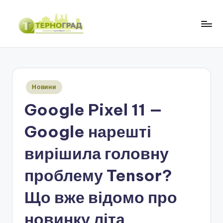
Перейти
до
Т
оперативно.
вмісту
достовірно.
е
цікаво
р
Опубліковано
Новини
н
у
Google Pixel 11 —
о
г
Google нарешті
р
вирішила головну
а
проблему Tensor?
д
Що вже відомо про
новинку літа