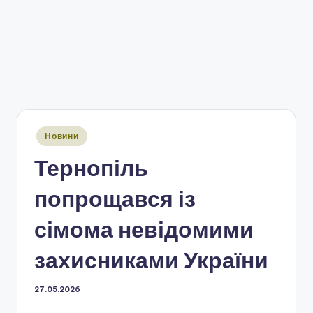
Опубліковано
Новини
у
Тернопіль
попрощався із
сімома невідомими
захисниками України
27.05.2026