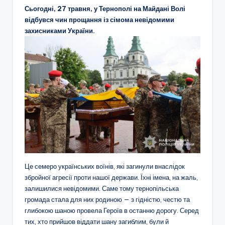
Сьогодні, 27 травня, у Тернополі на Майдані Волі
відбувся чин прощання із сімома невідомими
захисниками України.
Це семеро українських воїнів, які загинули внаслідок
збройної агресії проти нашої держави. Їхні імена, на жаль,
залишилися невідомими. Саме тому тернопільська
громада стала для них родиною — з гідністю, честю та
глибокою шаною провела Героїв в останню дорогу. Серед
тих, хто прийшов віддати шану загиблим, були й