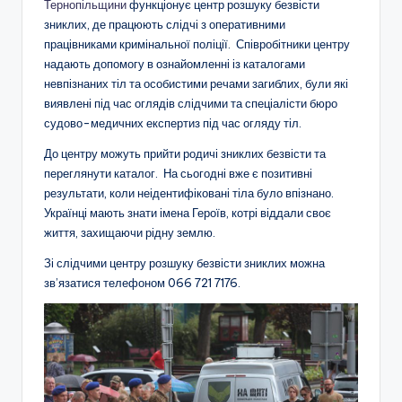
Тернопільщини
функціонує центр розшуку безвісти
зниклих, де працюють слідчі з оперативними
працівниками кримінальної поліції. Співробітники центру
надають допомогу в ознайомленні із каталогами
невпізнаних тіл та особистими речами загиблих, були які
виявлені під час оглядів слідчими та спеціалісти бюро
судово-медичних експертиз під час огляду тіл.
До центру можуть прийти родичі зниклих безвісти та
переглянути каталог. На сьогодні вже є позитивні
результати, коли неідентифіковані тіла було впізнано.
Українці мають знати імена Героїв, котрі віддали своє
життя, захищаючи рідну землю.
Зі слідчими центру розшуку безвісти зниклих можна
зв’язатися телефоном 066 721 7176.