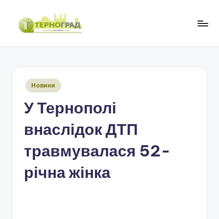
Перейти
до
Т
оперативно.
вмісту
достовірно.
е
цікаво
р
Опубліковано
Новини
н
у
У Тернополі
о
г
внаслідок ДТП
р
травмувалася 52-
а
річна жінка
д