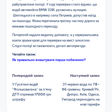
райуправління поліції. У ході перевірки стало відомо, що
водій автомобіля BMW 328I, рухаючись вулицею
Шептицького в напрямку села Петриків, допустив наїзд
на пішохода. Жінка перетинала проїзну частину дороги за
межами пішохідного переходу.
Потерпілій надали медичну допомогу, а у кермувальника
взяли зразки крові для перевірки на вміст алкоголю.
Слідчі поліції встановлюють деталі автопригоди.
Читайте також:
Як правильно влаштувати перше побачення?
Навігація
Попередній запис
Наступний запис
У Гусятині водій
З 1 червня вода по 78–
по
“Фольксвагена” за п’яну
96 гривень: Кривий Ріг,
ДТП отримав 17000 грн
Дніпро, Київ, Одеса,
запису
штрафу
Ужгород переходять на
нові тарифи