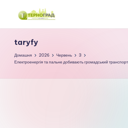
Перейти
до
Т
оперативно.
вмісту
достовірно.
е
taryfy
цікаво
р
Домашня
2026
Червень
3
н
Електроенергія та пальне добивають громадський транспорт 
о
г
р
а
д