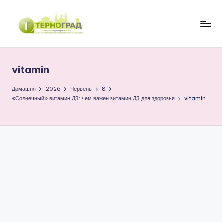
Перейти
до
Т
оперативно.
вмісту
достовірно.
е
цікаво
vitamin
р
н
Домашня
2026
Червень
8
«Солнечный» витамин Д3: чем важен витамин Д3 для здоровья
vitamin
о
г
р
а
д