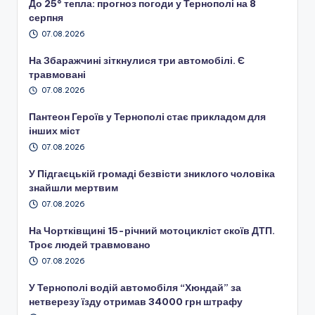
До 25° тепла: прогноз погоди у Тернополі на 8
серпня
07.08.2026
На Збаражчині зіткнулися три автомобілі. Є
травмовані
07.08.2026
Пантеон Героїв у Тернополі стає прикладом для
інших міст
07.08.2026
У Підгаєцькій громаді безвісти зниклого чоловіка
знайшли мертвим
07.08.2026
На Чортківщині 15-річний мотоцикліст скоїв ДТП.
Троє людей травмовано
07.08.2026
У Тернополі водій автомобіля “Хюндай” за
нетверезу їзду отримав 34000 грн штрафу