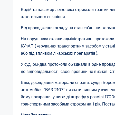
Водій та пасажир легковика отримали травми лег
алкогольного сп’яніння.
Від проходження огляду на стан сп’яніння керма
На порушника склали адміністративні протоколи з
КУпАП (керування транспортним засобом у стані 
або під впливом лікарських препаратів).
У суді обидва протоколи об’єднали в одне прова
до відповідальності, своєї провини не визнав. С
Втім, дослідивши матеріали справи, суддя Бере
автомобіля “ВАЗ 2107” визнати винним у вчиненні
йому покарання у вигляді штрафу у розмірі 170
транспортними засобами строком на 1 рік. Поста
Читайте також: