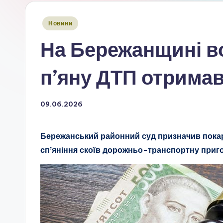
Опубліковано
Новини
у
На Бережанщині во
п’яну ДТП отрима
09.06.2026
Бережанський районний суд призначив покара
сп’яніння скоїв дорожньо-транспортну приг