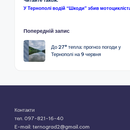
У Тернополі водій “Шкоди” збив мотоцикліст
Навігація
Попередній запис
по
До 27° тепла: прогноз погоди у
Тернополі на 9 червня
запису
Контакти
тел. 097-821-16-40
E-mail: ternograd2@gmail.com