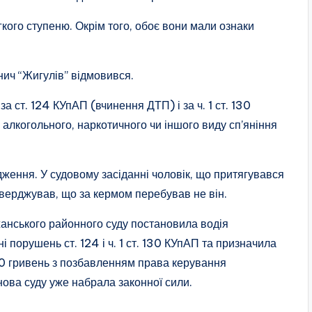
кого ступеню. Окрім того, обоє вони мали ознаки
нич “Жигулів” відмовився.
а ст. 124 КУпАП (вчинення ДТП) і за ч. 1 ст. 130
алкогольного, наркотичного чи іншого виду сп’яніння
дження. У судовому засіданні чоловік, що притягувався
тверджував, що за кермом перебував не він.
жанського районного суду постановила водія
 порушень ст. 124 і ч. 1 ст. 130 КУпАП та призначила
00 гривень з позбавленням права керування
нова суду уже набрала законної сили.