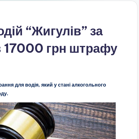
дій “Жигулів” за
в 17000 грн штрафу
ння для водія, який у стані алкогольного
оду.