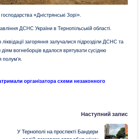
господарства «Дністрянські Зорі».
авління ДСНС України в Тернопільській області.
ліквідації загоряння залучалися підрозділи ДСНС та
діям вогнеборців вдалося врятувати сусідню
 полум’я.
атримали організатора схеми незаконного
Наступний запис
У Тернополі на проспекті Бандери