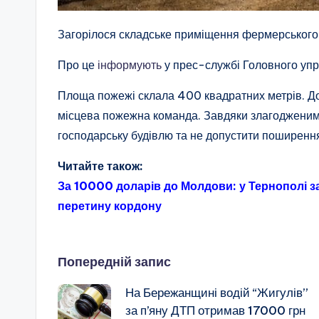
Загорілося складське приміщення фермерського 
Про це
інформують
у прес-службі Головного упр
Площа пожежі склала 400 квадратних метрів. До 
місцева пожежна команда. Завдяки злагодженим 
господарську будівлю та не допустити поширення
Читайте також:
За 10000 доларів до Молдови: у Тернополі з
перетину кордону
Навігація
Попередній запис
На Бережанщині водій “Жигулів”
по
за п’яну ДТП отримав 17000 грн