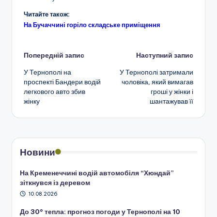
Читайте також:
На Бучаччині горіло складське приміщення
Навігація
Попередній запис
Наступний запис
У Тернополі на
У Тернополі затримали
по
проспекті Бандери водій
чоловіка, який вимагав
легкового авто збив
гроші у жінки і
запису
жінку
шантажував її
Новини
На Кременеччині водій автомобіля “Хюндай”
зіткнувся із деревом
10.08.2026
До 30° тепла: прогноз погоди у Тернополі на 10