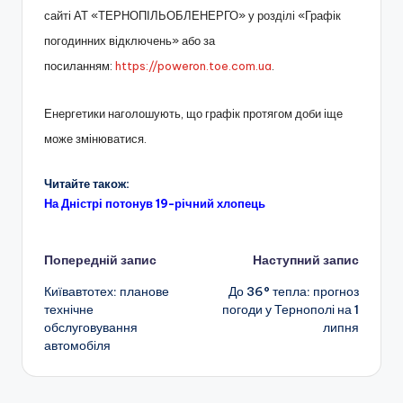
сайті АТ «ТЕРНОПІЛЬОБЛЕНЕРГО» у розділі «Графік
погодинних відключень» або за
посиланням:
https://poweron.toe.com.ua
.
Енергетики наголошують, що графік протягом доби іще
може змінюватися.
Читайте також:
На Дністрі потонув 19-річний хлопець
Навігація
Попередній запис
Наступний запис
Київавтотех: планове
До 36° тепла: прогноз
по
технічне
погоди у Тернополі на 1
обслуговування
липня
запису
автомобіля