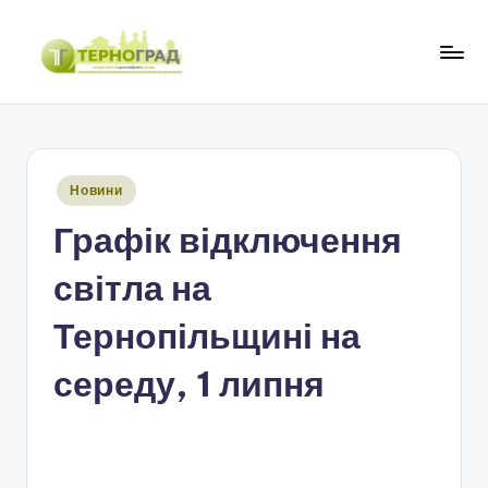
Перейти
до
Т
оперативно.
вмісту
достовірно.
е
цікаво
р
Опубліковано
Новини
н
у
Графік відключення
о
г
світла на
р
Тернопільщині на
а
середу, 1 липня
д