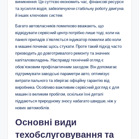
виникнення. Це суттєво економить час, фінансові ресурси
та зусилля водія, забезпечуючи стабільну роботу двигуна
й інших ключових систем.
Багато автовласників помилково вважають, що
відвідувати сервісний центр потрібно лише тоді, коли на
панелі приладів з’являється індикатор помилки або коли
в машині починає щось стукати. Проте такий підхід часто
призводить до довготривалого ремонту та значних
капіталовкладень. Насправді технічний огляд є
обов’язковим профілактичним заходом. Він допомагає
підтримувати заводські параметри авто, оптимізує
витрати пального та зберігає офіційну гарантію від
виробника. Особливо важливим сервісний догляд є для
машин із великим пробігом, оскільки їхні деталі
піддаються природному зносу набагато швидше, ніж у
нових автомобілів.
Основні види
техобслуговування та