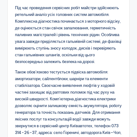
Під час проведення сервісних робіт майстри здійснюють
ретельний аналіз усіх головних систем автомобіля.
Комплексна діагностика починається з моторного відсіку,
де оцінюється стан свічок запалювання, герметичність
паливних магістралей і рівень технічних рідин. Особлива
увага завжди приділяється гальмівній системі, де фахівці
вимірюють ступінь зносу колодок, дисків і перевіряють
стан гальмівних шлангів, оскільки від цього
безпосередньо залежить безпека на дорозі.
Також обов’язково тестується підвіска автомобіля:
амортизатори, сайлентблоки, шарніри та елементи
стабілізатора. Своєчасне виявлення люфтів у ходовій
частині захищає від раптових поломок під час руху на
високій швидкості. Комп’ютерна діагностика електрики
дозволяє оцінити залишкову ємність акумулятора, роботу
генератора та точність показань датчиків. Для отримання
якісних послуг та консультацій водії завжди можуть
звернутися в сервісний центр Київавтотех, телефон 073
314-26-37, адреса: село Гореничі, автодорога Київ–Чоп,