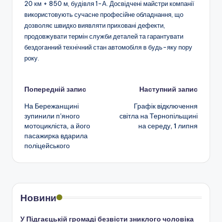
20 км + 850 м, будівля 1-А. Досвідчені майстри компанії
використовують сучасне професійне обладнання, що
дозволяє швидко виявляти приховані дефекти,
продовжувати термін служби деталей та гарантувати
бездоганний технічний стан автомобіля в будь-яку пору
року.
Навігація
Попередній запис
Наступний запис
На Бережанщині
Графік відключення
по
зупинили п’яного
світла на Тернопільщині
мотоцикліста, а його
на середу, 1 липня
запису
пасажирка вдарила
поліцейського
Новини
У Підгаєцькій громаді безвісти зниклого чоловіка