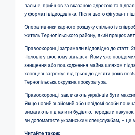
пальне, прийшов за вказаною адресою та підпали
у форматі відеодзвінка. Після цього фігурант піш
Оперативники карного розшуку спільно із співр
житель Тернопільського району, який працює ав
Правоохоронці затримали відповідно до статті 2
Чоловік у скоєному зізнався. Йому уже повідомил
знищення або пошкодження майна шляхом підпал
хлопцеві загрожує від трьох до десяти років по
Тернопільська окружна прокуратура.
Правоохоронці закликають українців бути максим
Якщо новий знайомий або невідомі особи починаю
вимагають підпалити будівлю, передати пакунок,
ви допомагаєте українським спецслужбам, – це м
Читайте також: