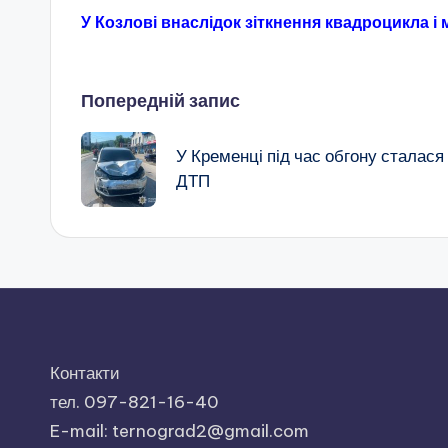
У Козлові внаслідок зіткнення квадроцикла і
Навігація
Попередній запис
по
У Кременці під час обгону сталася
ДТП
запису
Контакти
тел. 097-821-16-40
E-mail: ternograd2@gmail.com