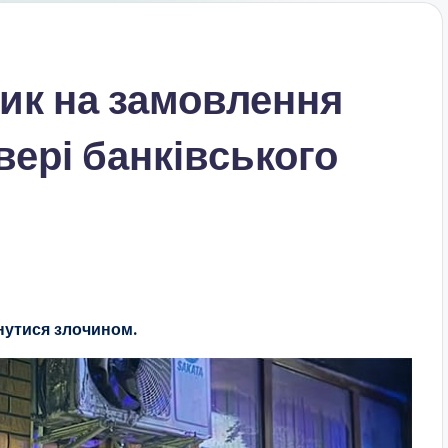
ик на замовлення
вері банківського
нутися злочином.