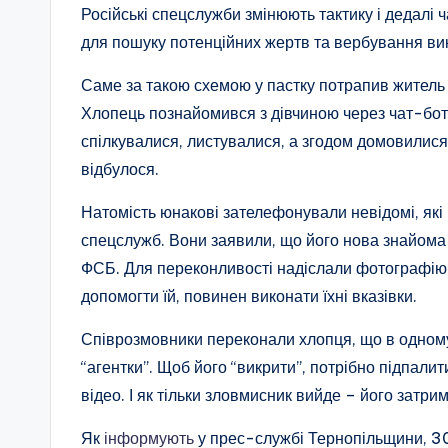
Російські спецслужби змінюють тактику і дедалі
для пошуку потенційних жертв та вербування ви
Саме за такою схемою у пастку потрапив житель
Хлопець познайомився з дівчиною через чат-бот
спілкувалися, листувалися, а згодом домовилися 
відбулося.
Натомість юнакові зателефонували невідомі, які
спецслужб. Вони заявили, що його нова знайома
ФСБ. Для переконливості надіслали фотографію з
допомогти їй, повинен виконати їхні вказівки.
Співрозмовники переконали хлопця, що в одному 
“агентки”. Щоб його “викрити”, потрібно підпалит
відео. І як тільки зловмисник вийде – його затр
Як
інформують
у прес-службі Тернопільщини, 30