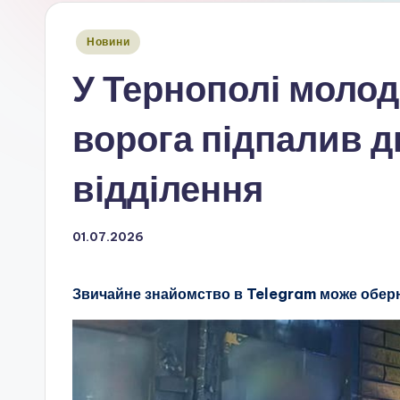
Опубліковано
Новини
у
У Тернополі молод
ворога підпалив д
відділення
01.07.2026
Звичайне знайомство в Telegram може обер