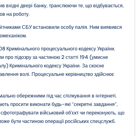
в вхідні двері банку, транслюючи те, що відбувається,
ов на роботу.
обітниками СБУ встановили особу палія. Ним виявився
томеханіком.
08 Кримінального процесуального кодексу України.
и про підозру за частиною 2 статті 194 (умисне
у) Кримінального кодексу України. За скоєне
збавлення волі. Процесуальне керівництво здійснює
ально обережними під час спілкування в інтернеті.
ть просити виконати будь-які “секретні завдання”,
 сфотографувати військовий об’єкт чи переконують, що
оже бути частиною операції російських спецслужб.