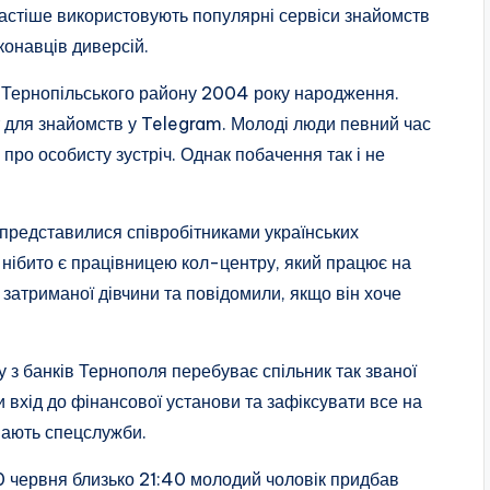
 частіше використовують популярні сервіси знайомств
конавців диверсій.
 Тернопільського району 2004 року народження.
 для знайомств у Telegram. Молоді люди певний час
про особисту зустріч. Однак побачення так і не
 представилися співробітниками українських
 нібито є працівницею кол-центру, який працює на
атриманої дівчини та повідомили, якщо він хоче
з банків Тернополя перебуває спільник так званої
и вхід до фінансової установи та зафіксувати все на
имають спецслужби.
 червня близько 21:40 молодий чоловік придбав