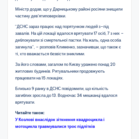
Міністр додав, що у Дарницькому районі росіяни знищили
частину девʼятиповерхівки.
“ДСНС зараз працює над порятунком людей з-під
завалів. На цій локації вдалося врятувати 17 осіб, 7 з них –
деблокували зі смертельної пастки. На жаль, одна особа
загинула”, – розповів Клименко, зазначивши, що також є
ті, хто вважається безвісти зниклими.
За його словами, загалом по Києву уражено понад 20
житлових будинків. Рятувальники продовжують
працювати на 15 локаціях.
Близько 9 ранку в ДСНС повідомили, що кількість
загиблих зросла до 13. Водночас 34 мешканці вдалося
врятувати.
Читайте також:
У Козлові внаслідок зіткнення квадроцикла і
мотоцикла травмувалися троє підлітків