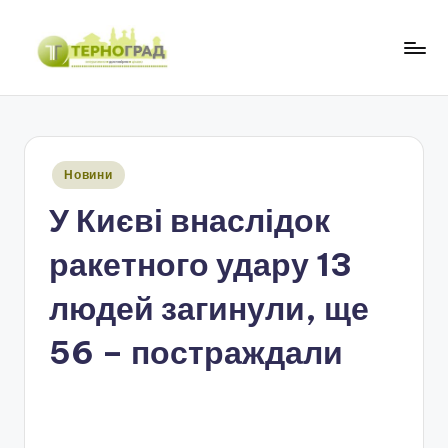
Перейти
до
Т
оперативно.
вмісту
достовірно.
е
цікаво
р
Опубліковано
Новини
н
у
У Києві внаслідок
о
г
ракетного удару 13
р
людей загинули, ще
а
56 – постраждали
д