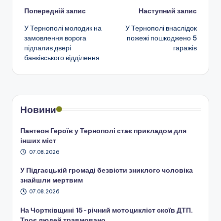
Навігація
Попередній запис
Наступний запис
У Тернополі молодик на
У Тернополі внаслідок
по
замовлення ворога
пожежі пошкоджено 5
підпалив двері
гаражів
запису
банківського відділення
Новини
Пантеон Героїв у Тернополі стає прикладом для
інших міст
07.08.2026
У Підгаєцькій громаді безвісти зниклого чоловіка
знайшли мертвим
07.08.2026
На Чортківщині 15-річний мотоцикліст скоїв ДТП.
Троє людей травмовано