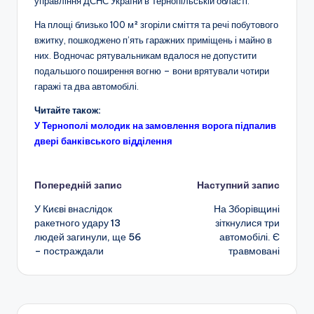
управління ДСНС України в Тернопільській області.
На площі близько 100 м² згоріли сміття та речі побутового
вжитку, пошкоджено п’ять гаражних приміщень і майно в
них. Водночас рятувальникам вдалося не допустити
подальшого поширення вогню – вони врятували чотири
гаражі та два автомобілі.
Читайте також:
У Тернополі молодик на замовлення ворога підпалив
двері банківського відділення
Навігація
Попередній запис
Наступний запис
У Києві внаслідок
На Зборівщині
по
ракетного удару 13
зіткнулися три
людей загинули, ще 56
автомобілі. Є
запису
– постраждали
травмовані