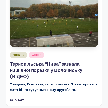
Опубліковано
Новини
Спорт
у
Тернопільська “Нива” зазнала
нищівної поразки у Волочиську
(ВІДЕО)
У неділю, 15 жовтня, тернопільська “Нива” провела
матч 16-го туру чемпіонату другої ліги.
18.10.2017