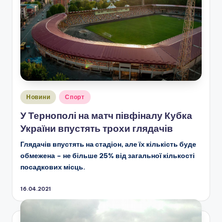
Опубліковано
Новини
Спорт
у
У Тернополі на матч півфіналу Кубка
України впустять трохи глядачів
Глядачів впустять на стадіон, але їх кількість буде
обмежена – не більше 25% від загальної кількості
посадкових місць.
16.04.2021