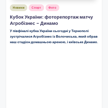
Опубліковано
Новини
Спорт
Фото
у
Кубок України: фоторепортаж матчу
Агробізнес – Динамо
У півфіналі кубка України сьогодні у Тернополі
зустрічалися Агробізнес із Волочиська, який обрав
наш стадіон домашньою ареною, і київське Динамо.