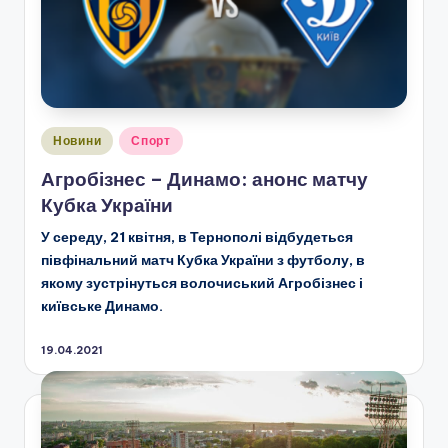
Опубліковано
Новини
Спорт
у
Агробізнес – Динамо: анонс матчу
Кубка України
У середу, 21 квітня, в Тернополі відбудеться
півфінальний матч Кубка України з футболу, в
якому зустрінуться волочиський Агробізнес і
київське Динамо.
19.04.2021