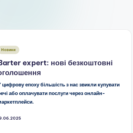
публіковано
Новини
Barter expert: нові безкоштовні
оголошення
У цифрову епоху більшість з нас звикли купувати
речі або оплачувати послуги через онлайн-
маркетплейси.
19.06.2025