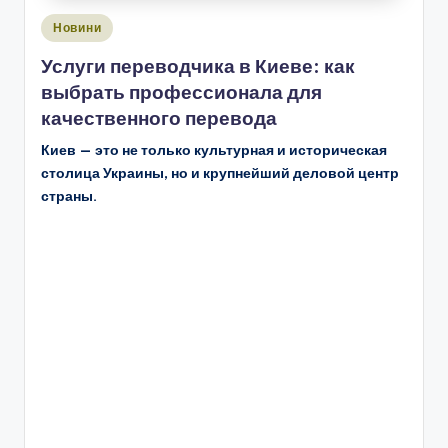
Опубліковано
Новини
у
Услуги переводчика в Киеве: как
выбрать профессионала для
качественного перевода
Киев — это не только культурная и историческая
столица Украины, но и крупнейший деловой центр
страны.