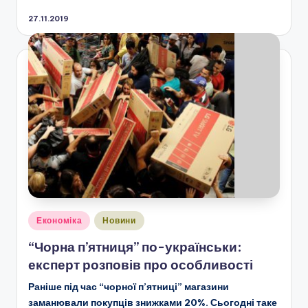
27.11.2019
Опубліковано
Економіка
Новини
у
“Чорна п’ятниця” по-українськи:
експерт розповів про особливості
Раніше під час “чорної п’ятниці” магазини
заманювали покупців знижками 20%. Сьогодні таке