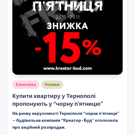
Опубліковано
Економіка
Новини
у
Купити квартиру у Тернополі
пропонують у “чорну п’ятницю”
На ринку нерухомості Тернополя “чорна п’ятниця”
– будівельна компанія “Креатор-Буд” оголосила
про акційний розпродаж.