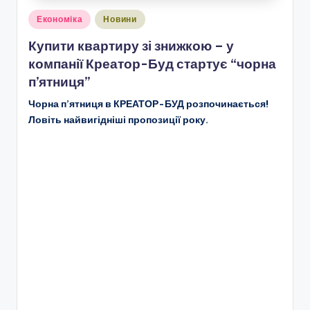
Опубліковано
Економіка
Новини
у
Купити квартиру зі знижкою – у
компанії Креатор-Буд стартує “чорна
п’ятниця”
Чорна п’ятниця в КРЕАТОР-БУД розпочинається!
Ловіть найвигідніші пропозиції року.