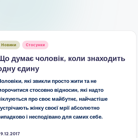
публіковано
Новини
Стосунки
Що думає чоловік, коли знаходить
одну єдину
Чоловіки, які звикли просто жити та не
морочитися стосовно відносин, які надто
піклуються про своє майбутнє, найчастіше
зустрічають жінку своєї мрії абсолютно
випадково і несподівано для самих себе.
9.12.2017