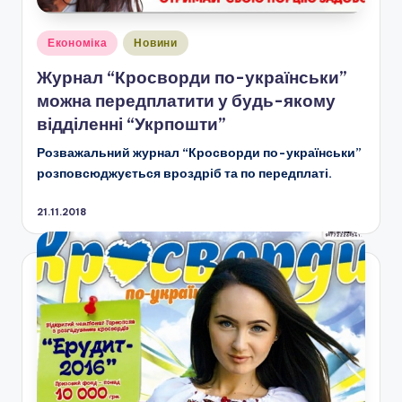
Опубліковано
Економіка
Новини
у
Журнал “Кросворди по-українськи”
можна передплатити у будь-якому
відділенні “Укрпошти”
Розважальний журнал “Кросворди по-українськи”
розповсюджується вроздріб та по передплаті.
21.11.2018