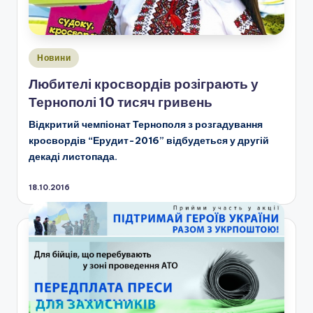
Опубліковано
Новини
у
Любителі кросвордів розіграють у
Тернополі 10 тисяч гривень
Відкритий чемпіонат Тернополя з розгадування
кросвордів “Ерудит-2016” відбудеться у другій
декаді листопада.
18.10.2016