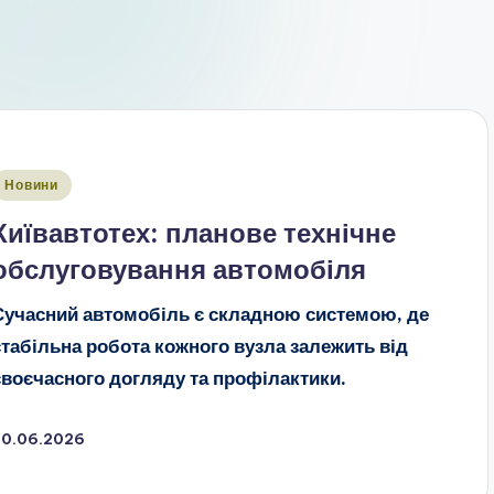
публіковано
Новини
Київавтотех: планове технічне
обслуговування автомобіля
Сучасний автомобіль є складною системою, де
стабільна робота кожного вузла залежить від
своєчасного догляду та профілактики.
30.06.2026