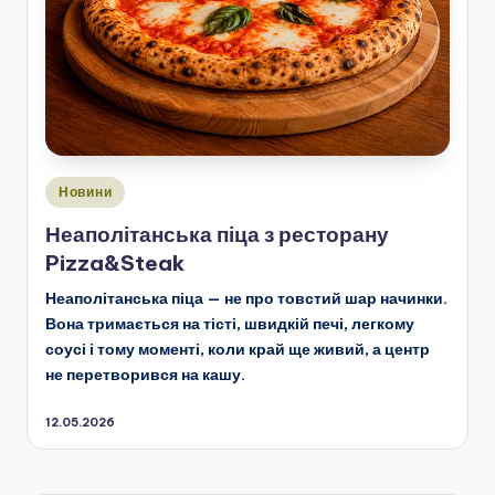
Опубліковано
Новини
у
Неаполітанська піца з ресторану
Pizza&Steak
Неаполітанська піца — не про товстий шар начинки.
Вона тримається на тісті, швидкій печі, легкому
соусі і тому моменті, коли край ще живий, а центр
не перетворився на кашу.
12.05.2026