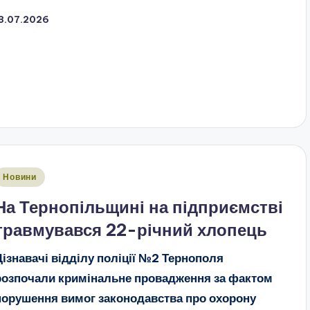
13.07.2026
публіковано
Новини
На Тернопільщині на підприємстві
травмувався 22-річний хлопець
Дізнавачі відділу поліції №2 Тернополя
розпочали кримінальне провадження за фактом
порушення вимог законодавства про охорону