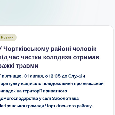
публіковано
Новини
У Чортківському районі чоловік
під час чистки колодязя отримав
важкі травми
У п’ятницю, 31 липня, о 12:35 до Служби
порятунку надійшло повідомлення про нещасний
випадок на території приватного
домогосподарства у селі Заболотівка
Нагірянської громади Чортківського району.