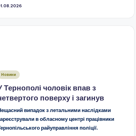
01.08.2026
публіковано
Новини
У Тернополі чоловік впав з
четвертого поверху і загинув
Нещасний випадок з летальними наслідками
зареєстрували в обласному центрі працівники
Тернопільського райуправління поліції.