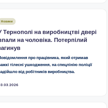
публіковано
Новини
У Тернополі на виробництві двері
впали на чоловіка. Потерпілий
загинув
Повідомлення про працівника, який отримав
важкі тілесні ушкодження, на спецлінію поліції
надійшло від робітників виробництва.
03.03.2026