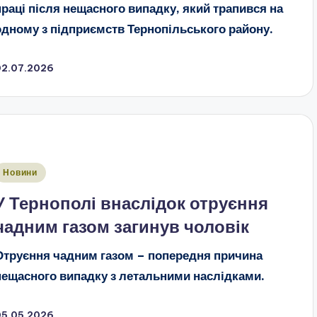
праці після нещасного випадку, який трапився на
одному з підприємств Тернопільського району.
02.07.2026
публіковано
Новини
У Тернополі внаслідок отруєння
чадним газом загинув чоловік
Отруєння чадним газом – попередня причина
нещасного випадку з летальними наслідками.
05.05.2026