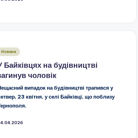
публіковано
Новини
У Байківцях на будівництві
загинув чоловік
Нещасний випадок на будівництві трапився у
четвер, 23 квітня, у селі Байківці, що поблизу
Тернополя.
24.04.2026