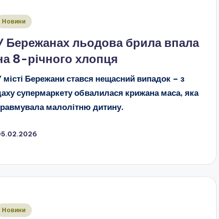
публіковано
Новини
У Бережанах льодова брила впала
на 8-річного хлопця
У місті Бережани стався нещасний випадок – з
даху супермаркету обвалилася крижана маса, яка
травмувала малолітню дитину.
05.02.2026
публіковано
Новини