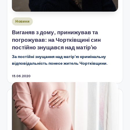
Опубліковано
Новини
у
Виганяв з дому, принижував та
погрожував: на Чортківщині син
постійно знущався над матір’ю
За постійні знущання над матір’ю кримінальну
відповідальність понесе житель Чортківщини.
15.06.2020