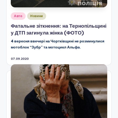
Опубліковано
Авто
Новини
у
Фатальне зіткнення: на Тернопільщині
у ДТП загинула жінка (ФОТО)
4 вересня ввечері на Чортківщині не розминулися
мотоблок “Зубр” та мотоцикл Альфа.
07.09.2020