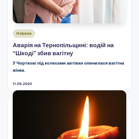
Опубліковано
Новини
у
Аварія на Тернопільщині: водій на
“Шкоді” збив вагітну
У Чорткові під колесами автівки опинилася вагітна
жінка.
11.06.2020