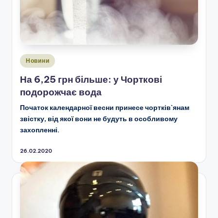
Опубліковано
Новини
у
На 6,25 грн більше: у Чорткові
подорожчає вода
Початок календарної весни принесе чортків`янам
звістку, від якої вони не будуть в особливому
захопленні.
26.02.2020