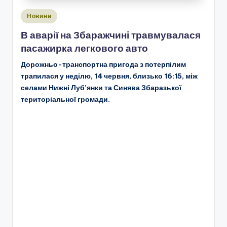
Опубліковано
Новини
у
В аварії на Збаражчині травмувалася
пасажирка легкового авто
Дорожньо-транспортна пригода з потерпілим
трапилася у неділю, 14 червня, близько 16:15, між
селами Нижні Луб’янки та Синява Збаразької
територіальної громади.