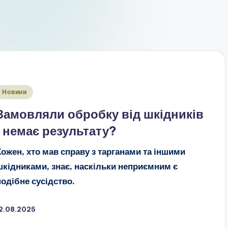
публіковано
Новини
Замовляли обробку від шкідників
і немає результату?
Кожен, хто мав справу з тарганами та іншими
шкідниками, знає, наскільки неприємним є
подібне сусідство.
12.08.2025