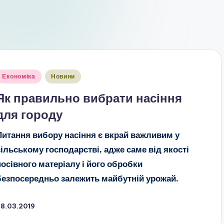
публіковано
Економіка
Новини
Як правильно вибрати насіння
для городу
Питання вибору насіння є вкрай важливим у
сільському господарстві, адже саме від якості
посівного матеріалу і його обробки
безпосередньо залежить майбутній урожай.
28.03.2019