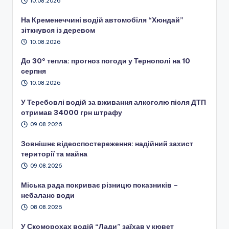
10.08.2026
На Кременеччині водій автомобіля “Хюндай”
зіткнувся із деревом
10.08.2026
До 30° тепла: прогноз погоди у Тернополі на 10
серпня
10.08.2026
У Теребовлі водій за вживання алкоголю після ДТП
отримав 34000 грн штрафу
09.08.2026
Зовнішнє відеоспостереження: надійний захист
території та майна
09.08.2026
Міська рада покриває різницю показників –
небаланс води
08.08.2026
У Скоморохах водій “Лади” заїхав у кювет