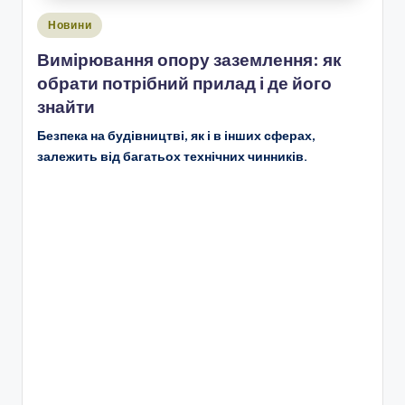
Опубліковано
Новини
у
Вимірювання опору заземлення: як
обрати потрібний прилад і де його
знайти
Безпека на будівництві, як і в інших сферах,
залежить від багатьох технічних чинників.