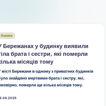
публіковано
Новини
У Бережанах у будинку виявили
тіла брата і сестри, які померли
кілька місяців тому
У місті Бережани в одному з приватних будинків
було знайдено мертвими брата і сестру, які,
ймовірно, померли ще кілька місяців тому.
18.04.2025