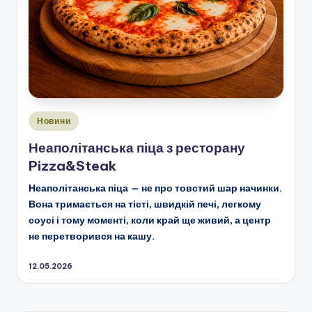
Опубліковано
Новини
у
Неаполітанська піца з ресторану
Pizza&Steak
Неаполітанська піца — не про товстий шар начинки.
Вона тримається на тісті, швидкій печі, легкому
соусі і тому моменті, коли край ще живий, а центр
не перетворився на кашу.
12.05.2026