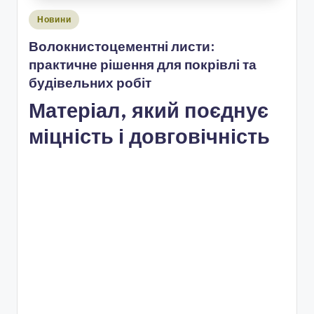
Опубліковано
Новини
у
Волокнистоцементні листи:
практичне рішення для покрівлі та
будівельних робіт
Матеріал, який поєднує
міцність і довговічність