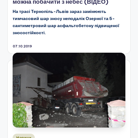
можна побачити з небес (ВІДЕО)
На трасі Тернопіль-Львів зараз замінюють
тимчасовий шар зносу неподалік Озерної та 5-
сантиметровий шар асфальтобетону підвищеної
зносостійкості.
07.10.2019
Опубліковано
Новини