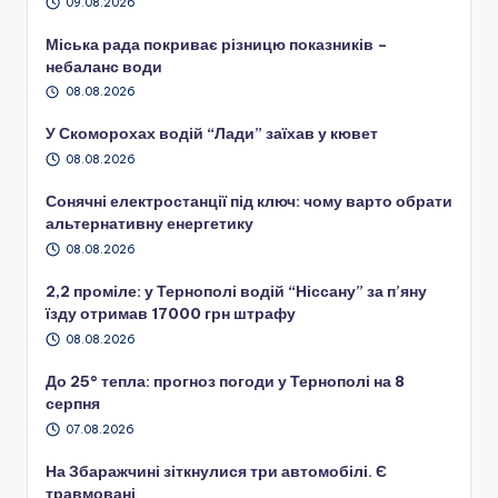
09.08.2026
Міська рада покриває різницю показників –
небаланс води
08.08.2026
У Скоморохах водій “Лади” заїхав у кювет
08.08.2026
Сонячні електростанції під ключ: чому варто обрати
альтернативну енергетику
08.08.2026
2,2 проміле: у Тернополі водій “Ніссану” за п’яну
їзду отримав 17000 грн штрафу
08.08.2026
До 25° тепла: прогноз погоди у Тернополі на 8
серпня
07.08.2026
На Збаражчині зіткнулися три автомобілі. Є
травмовані