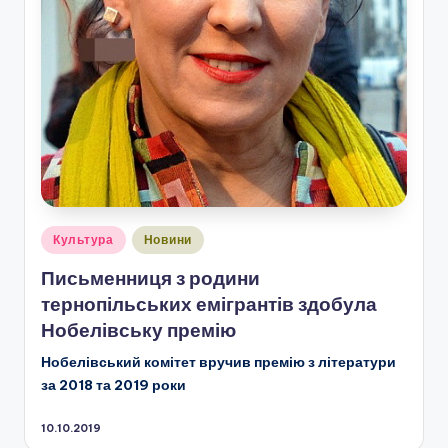
Опубліковано
Культура
Новини
у
Письменниця з родини
тернопільських емігрантів здобула
Нобелівську премію
Нобелівський комітет вручив премію з літератури
за 2018 та 2019 роки
10.10.2019