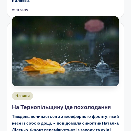
вилазки.
21.11.2019
Опубліковано
Новини
у
На Тернопільщину іде похолодання
Тиждень починається з атмосферного фронту, який
несе із собою дощі, – повідомила синоптик Наталка
Діденко. Фронт переміщується із заходу та схід і