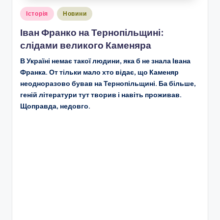
Опубліковано
Історія
Новини
у
Іван Франко на Тернопільщині:
слідами великого Каменяра
В Україні немає такої людини, яка б не знала Івана
Франка. От тільки мало хто відає, що Каменяр
неодноразово бував на Тернопільщині. Ба більше,
геній літератури тут творив і навіть проживав.
Щоправда, недовго.