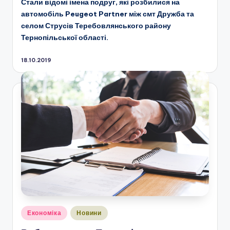
Стали відомі імена подруг, які розбилися на
автомобіль Peugeot Partner між смт Дружба та
селом Струсів Теребовлянського району
Тернопільської області.
18.10.2019
Опубліковано
Економіка
Новини
у