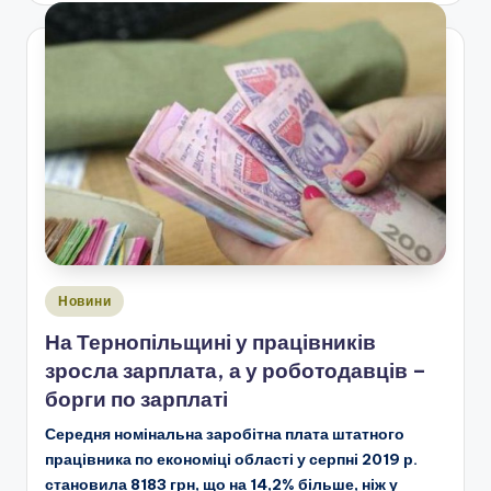
Опубліковано
Новини
у
На Тернопільщині у працівників
зросла зарплата, а у роботодавців –
борги по зарплаті
Середня номінальна заробітна плата штатного
працівника по економіці області у серпні 2019 р.
становила 8183 грн, що на 14,2% більше, ніж у