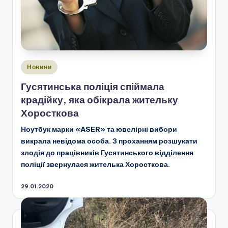
Опубліковано
Новини
у
Гусятинська поліція спіймала
крадійку, яка обікрала жительку
Хоросткова
Ноутбук марки «ASER» та ювелірні вибори
викрала невідома особа. З проханням розшукати
злодія до працівників Гусятинського відділення
поліції звернулася жителька Хоросткова.
29.01.2020