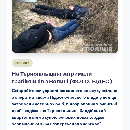
Опубліковано
Новини
у
На Тернопільщині затримали
грабіжників з Волині (ФОТО, ВІДЕО)
Співробітники управління карного розшуку спільно
з оперативниками Підволочиського відділу поліції
затримали чотирьох осіб, підозрюваних у вчиненні
серії крадіжок на Тернопільщині. Злодійський
квартет взяли з купою речових доказів, адже
зловмисники якраз поверталися з чергової