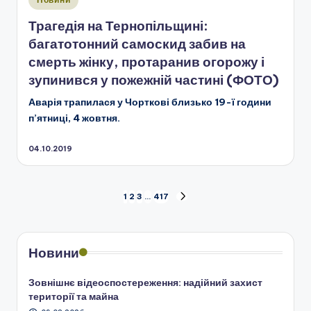
у
Трагедія на Тернопільщині:
багатотонний самоскид забив на
смерть жінку, протаранив огорожу і
зупинився у пожежній частині (ФОТО)
Аварія трапилася у Чорткові близько 19-ї години
п’ятниці, 4 жовтня.
04.10.2019
Пагінація
1
2
3
…
417
НАСТУПНА
СТОРІНКА
записів
Новини
Зовнішнє відеоспостереження: надійний захист
території та майна