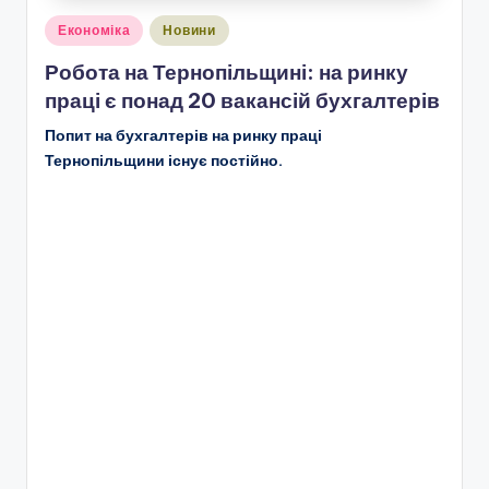
Опубліковано
Економіка
Новини
у
Робота на Тернопільщині: на ринку
праці є понад 20 вакансій бухгалтерів
Попит на бухгалтерів на ринку праці
Тернопільщини існує постійно.